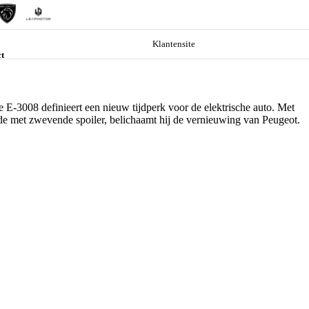
Klantensite
t
Garanties & labels
Garanties & labels
Eurorepar
SPOTiCAR occasion garantie
SPOTiCAR Occasion Garantie
100% Onderhouden
100% Onderhouden
Garantieverlening
definieert een nieuw tijdperk voor de elektrische auto. Met
Garantieverlenging
Rijklaarmaken occasion
met zwevende spoiler, belichaamt hij de vernieuwing van Peugeot.
Rijklaar maken occasion
Zekerheid op uw nieuwe aanwinst
Zekerheid op uw nieuwe aanwinst