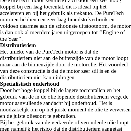
De PureTech motor kenmerkt zich door een zeer hoog
koppel bij een laag toerental, dit is ideaal bij het
accelereren en bij het gebruik als trekauto. De PureTech
motoren hebben een zeer laag brandstofverbruik en
voldoen daarmee aan de schoonste uitstootnorm, de motor
is dan ook al meerdere jaren uitgeroepen tot ‘’Engine of
the Year’’.
Distributieriem
Het unieke van de PureTech motor is dat de
distributieriem niet aan de buitenzijde van de motor loopt
maar aan de binnenzijde door de motorolie. Het voordeel
van deze constructie is dat de motor zeer stil is en de
distributieriem niet kan uitdrogen.
Specialistisch onderhoud
Door het hoge koppel bij de lagere toerentallen en het
gebruik van de in de olie lopende distributieriem vergt de
motor aanvullende aandacht bij onderhoud. Het is
noodzakelijk om op het juiste moment de olie te verversen
en de juiste oliesoort te gebruiken.
Bij het gebruik van de verkeerde of verouderde olie loopt
men namelijk het risico dat de distributieriem aangetast