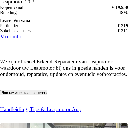
Leapmotor T03
Kopen vanaf
€ 19.950
Bijtelling
18%
Lease p/m vanaf
Particulier
€ 219
Zakelijk
€ 311
excl. BTW
Meer info
IS UW LEAPMOTOR AAN
ONDERHOUD
TOE?
We zijn officieel Erkend Reparateur van Leapmotor
waardoor uw Leapmotor bij ons in goede handen is voor
onderhoud, reparaties, updates en eventuele verbeteracties.
Plan uw werkplaatsafspraak
Handleiding, Tips & Leapmotor App