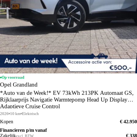
Op voorraad
Opel Grandland
*Auto van de Week!* EV 73kWh 213PK Automaat GS,
Rijklaarprijs Navigatie Warmtepomp Head Up Display
Adaptieve Cruise Control
2026
10 km
Elektrisch
Kopen
€ 42.950
Financieren p/m vanaf
Zakelijk
€ 338
excl. BTW