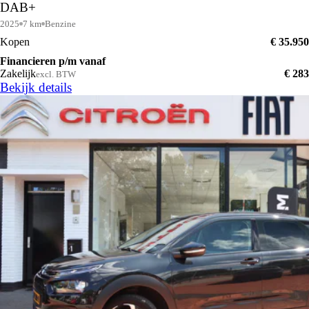
DAB+
2025
7 km
Benzine
Kopen
€ 35.950
Financieren p/m vanaf
Zakelijk
€ 283
excl. BTW
Bekijk details