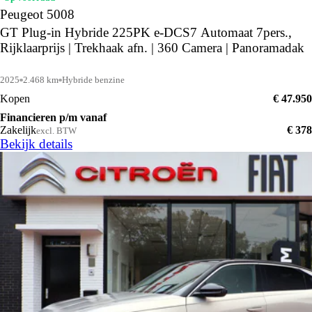
Peugeot 5008
GT Plug-in Hybride 225PK e-DCS7 Automaat 7pers.,
Rijklaarprijs | Trekhaak afn. | 360 Camera | Panoramadak
2025
2.468 km
Hybride benzine
Kopen
€ 47.950
Financieren p/m vanaf
Zakelijk
€ 378
excl. BTW
Bekijk details