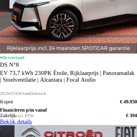
Op voorraad
DS N°8
EV 73,7 kWh 230PK Étoile, Rijklaarprijs | Panoramadak
| Stoelventilatie | Alcantara | Focal Audio
2025
15.828 km
Elektrisch
Kopen
€ 49.950
Financieren p/m vanaf
Zakelijk
€ 394
excl. BTW
Bekijk details