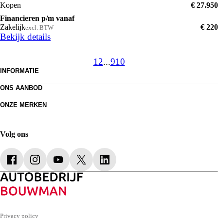
Kopen
€ 27.950
Financieren p/m vanaf
Zakelijk
€ 220
excl. BTW
Bekijk details
1
2
...
9
10
INFORMATIE
Vestigingen & contact
ONS AANBOD
Nieuws & acties
Auto kopen
Veelgestelde vragen
ONZE MERKEN
Onze merken
Aangesloten bedrijven
Citroën
Onderhoud & reparatie
Vacatures
Peugeot
Services
Opel
Lease & financieren
Volg ons
Fiat
Abarth
Leapmotor
Privacy policy